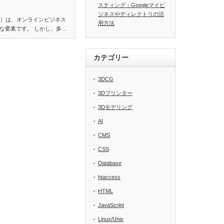
スティング：Googleマイビ
ジネスやディレクトリの活
化）は、オンラインビジネス
用方法
な要素です。 しかし、多…
カテゴリー
3DCG
3Dプリンター
3Dモデリング
AI
CMS
CSS
Database
htaccess
HTML
JavaScript
Linux/Unix