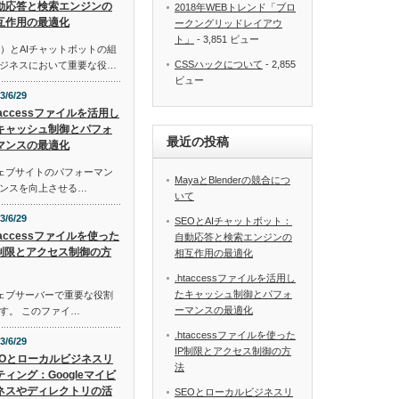
動応答と検索エンジンの
2018年WEBトレンド「ブロ
互作用の最適化
ークングリッドレイアウ
ト」
- 3,851 ビュー
）とAIチャットボットの組
CSSハックについて
- 2,855
ジネスにおいて重要な役…
ビュー
3/6/29
taccessファイルを活用し
キャッシュ制御とパフォ
最近の投稿
マンスの最適化
は、ウェブサイトのパフォーマン
MayaとBlenderの競合につ
ンスを向上させる…
いて
3/6/29
SEOとAIチャットボット：
taccessファイルを使った
自動応答と検索エンジンの
P制限とアクセス制御の方
相互作用の最適化
.htaccessファイルを活用し
たキャッシュ制御とパフォ
は、ウェブサーバーで重要な役割
ーマンスの最適化
す。 このファイ…
.htaccessファイルを使った
3/6/29
IP制限とアクセス制御の方
EOとローカルビジネスリ
法
ティング：Googleマイビ
ネスやディレクトリの活
SEOとローカルビジネスリ