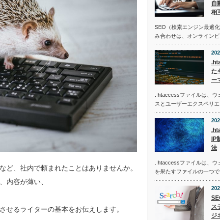
自
相
SEO（検索エンジン最適化
み合わせは、オンラインビ
202
.h
た
ー
. htaccessファイル
スとユーザーエクスペリエ
202
.h
I
法
. htaccessファイル
など、社内で頼まれたことはありませんか。
を果たすファイルの一つで
、内容が薄い、
202
S
ス
させるライターの基本をお伝えします。
ジ