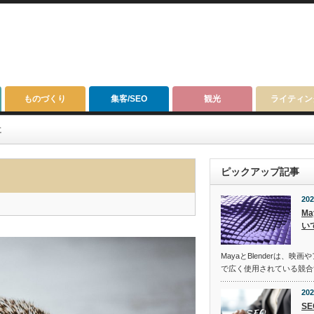
ものづくり
集客/SEO
観光
ライティン
に
ピックアップ記事
202
Ma
い
MayaとBlenderは、
で広く使用されている競合
202
S