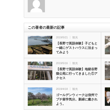
この著者の最新の記事
2019/5/21
観光
【長野で英語体験】子どもと
一緒にゲストハウスに泊まっ
てみよう
2019/5/16
観光
【長野で英語体験】地獄谷野
猿公苑に行ってきました①ア
クセス
2019/4/18
観光
ゴールデンウィークは信州で
プチ留学気分。新緑に癒され
よう。