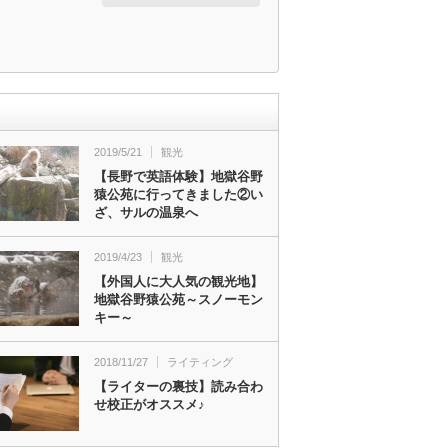
2019/5/21
観光
【長野で英語体験】地獄谷野
猿公苑に行ってきました②い
ざ、サルの温泉へ
2019/4/23
観光
【外国人に大人気の観光地】
地獄谷野猿公苑～スノーモン
キー～
2018/11/27
ライティング
【ライターの裏技】読み合わ
せ校正がオススメ♪