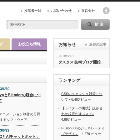
投稿者一覧
お問い合わせ
運営会社
グ
お役立ち情報
お知らせ
過去の記事
2018/5/18
タスタス 技術ブログ開始
ランキング
3/6/30
CSSのキャッシュ対策につ
yaとBlenderの競合につ
いて
- 6,483 ビュー
て
【ライターの裏技】読み合
わせ校正がオススメ♪
-
映画やアニメーション制作の分野
4,897 ビュー
するソフトウェア…
Fusion360のジェネレーティ
3/6/29
ブデザイン
- 4,279 ビュー
EOとAIチャットボット：