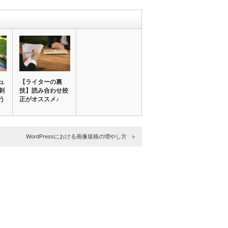
ュ
【ライターの裏
刺
技】読み合わせ校
う
正がオススメ♪
WordPressにおける画像規格の増やし方