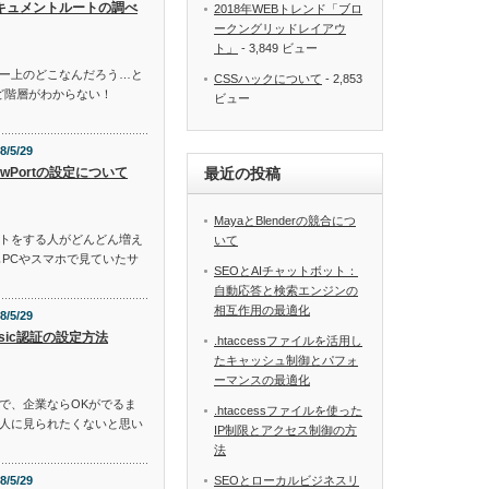
キュメントルートの調べ
2018年WEBトレンド「ブロ
ークングリッドレイアウ
ト」
- 3,849 ビュー
ー上のどこなんだろう…と
CSSハックについて
- 2,853
いけど階層がわからない！
ビュー
8/5/29
ewPortの設定について
最近の投稿
MayaとBlenderの競合につ
トをする人がどんどん増え
いて
もPCやスマホで見ていたサ
SEOとAIチャットボット：
自動応答と検索エンジンの
相互作用の最適化
8/5/29
asic認証の設定方法
.htaccessファイルを活用し
たキャッシュ制御とパフォ
ーマンスの最適化
で、企業ならOKがでるま
.htaccessファイルを使った
人に見られたくないと思い
IP制限とアクセス制御の方
法
8/5/29
SEOとローカルビジネスリ