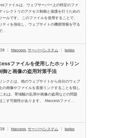
accessファイルは、ウェブサーバー上の特定のファ
ディレクトリのアクセス制御と保護を行うための
ツールです。 このファイルを使用することで、
リティを強化し、ウェブサイトの機密情報を守る
で…
/28
htaccess
,
サーバー/システム
tastas
accessファイルを使用したホットリン
制御と画像の盗用対策手法
リンクとは、他のウェブサイトから自分のウェブ
上の画像やファイルを直接リンクすることを指し
 これは、帯域幅の乱用や画像の盗用などの問題
こす可能性があります。 .htaccessファイ…
/28
htaccess
,
サーバー/システム
tastas