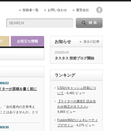
投稿者一覧
お問い合わせ
運営会社
グ
お役立ち情報
お知らせ
過去の記事
2018/5/18
タスタス 技術ブログ開始
ランキング
8/6/22
CSSのキャッシュ対策につ
イターが原稿を書く前に
いて
- 6,481 ビュー
【ライターの裏技】読み合
わせ校正がオススメ♪
-
」「会社案内の文章考え
4,893 ビュー
ことはありませんか。とり
Fusion360のジェネレーティ
ブデザイン
- 4,275 ビュー
8/5/30