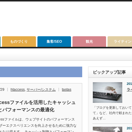
ものづくり
集客/SEO
観光
ライティン
ピックアップ記事
201
/29
htaccess
,
サーバー/システム
tastas
ラ
accessファイルを活用したキャッシュ
「ブログを更新しておいて
とパフォーマンスの最適化
て」など、社内で頼まれた
あえず…
accessファイルは、ウェブサイトのパフォーマンス
ザーエクスペリエンスを向上させるために強力な
201
となり得ます。 キャッシュ制御とパフォーマン