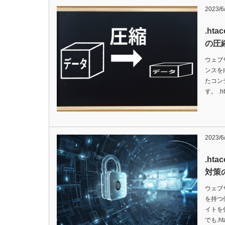
2023/6
.ht
の圧
ウェブ
ンスを
たコン
す。 .
2023/6
.ht
対策
ウェブ
を持つ
イトを
でも.