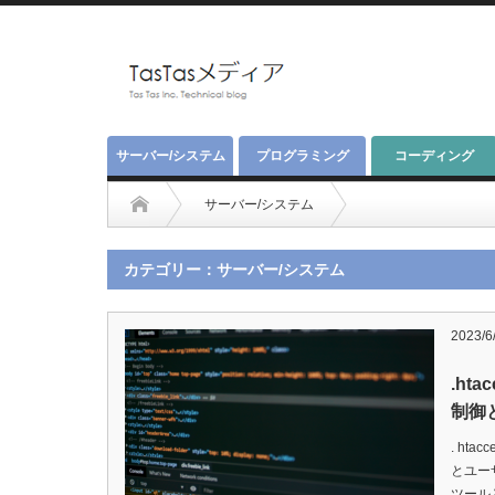
サーバー/システム
プログラミング
コーディング
サーバー/システム
カテゴリー：サーバー/システム
2023/6
.ht
制御
. ht
とユー
ツール