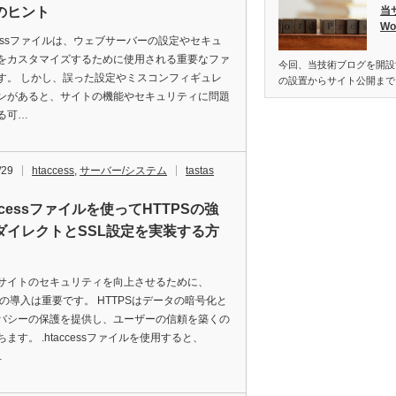
のヒント
当
W
accessファイルは、ウェブサーバーの設定やセキュ
をカスタマイズするために使用される重要なファ
今回、当技術ブログを開設する
す。 しかし、誤った設定やミスコンフィギュレ
の設置からサイト公開まで
ンがあると、サイトの機能やセキュリティに問題
る可…
/29
htaccess
,
サーバー/システム
tastas
accessファイルを使ってHTTPSの強
ダイレクトとSSL設定を実装する方
サイトのセキュリティを向上させるために、
PSの導入は重要です。 HTTPSはデータの暗号化と
バシーの保護を提供し、ユーザーの信頼を築くの
ます。 .htaccessファイルを使用すると、
…