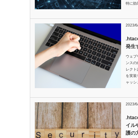
特に効
2023/6
.ht
発生
ウェブ
ンスの
レクト
を実装
ャッシ
2023/6
.ht
イル
護の