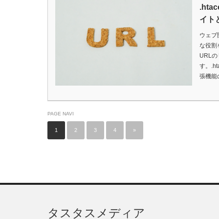
.ht
イト
ウェブ
な役割
URL
す。.h
張機能
PAGE NAVI
1
2
3
4
»
タスタスメディア