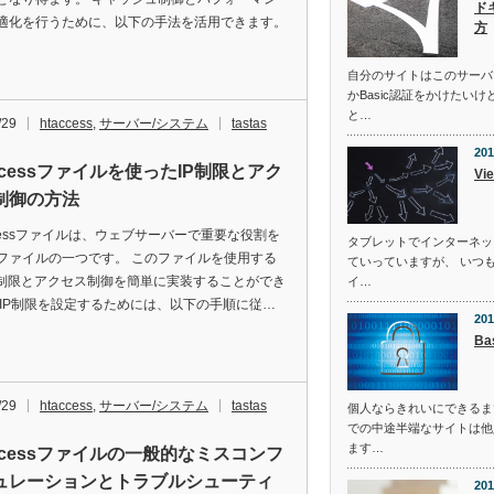
ド
適化を行うために、以下の手法を活用できます。
方
自分のサイトはこのサーバ
かBasic認証をかけた
と…
/29
htaccess
,
サーバー/システム
tastas
201
accessファイルを使ったIP制限とアク
Vi
制御の方法
accessファイルは、ウェブサーバーで重要な役割を
タブレットでインターネッ
ファイルの一つです。 このファイルを使用する
ていっていますが、 いつ
P制限とアクセス制御を簡単に実装することができ
イ…
 IP制限を設定するためには、以下の手順に従…
201
B
/29
htaccess
,
サーバー/システム
tastas
個人ならきれいにできるま
での中途半端なサイトは他
ます…
accessファイルの一般的なミスコンフ
ュレーションとトラブルシューティ
201