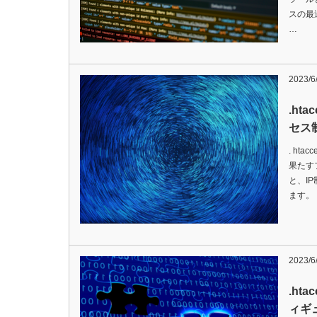
スの最
…
2023/6
.ht
セス
. ht
果たす
と、I
ます。
2023/6
.ht
ィギ