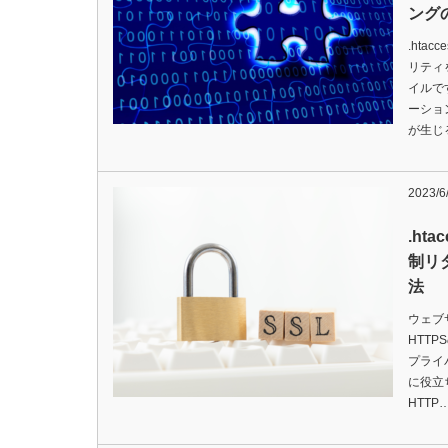
ング
.ht
リティ
イルで
ーショ
が生じ
2023/6
.ht
制リ
法
ウェブ
HTT
プライ
に役立ち
HTTP