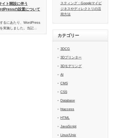
スティング：Googleマイビ
サイト開設に伴う
ジネスやディレクトリの活
ordPressの設置について
用方法
にあたり、WordPress
を実施しました。当記…
カテゴリー
3DCG
3Dプリンター
3Dモデリング
AI
CMS
CSS
Database
htaccess
HTML
JavaScript
Linux/Unix