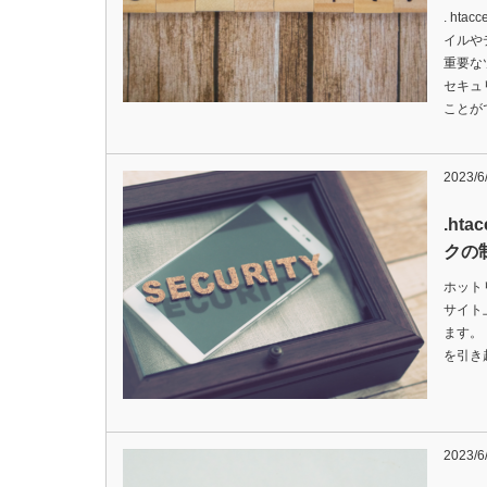
. ht
イルや
重要な
セキュ
ことが
2023/6
.ht
クの
ホット
サイト
ます。
を引き起
2023/6