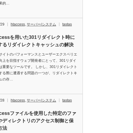
果的…
/29
htaccess
,
サーバー/システム
tastas
accessを用いた301リダイレクト時に
するリダイレクトキャッシュの解決
サイトのパフォーマンスとユーザーエクスペリエ
向上を目指すウェブ開発者にとって、301リダイ
は重要なツールです。 しかし、301リダイレクト
する際に遭遇する問題の一つが、リダイレクトキ
ュの存…
/28
htaccess
,
サーバー/システム
tastas
accessファイルを使用した特定のファ
やディレクトリのアクセス制御と保
方法