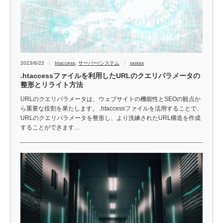
2023/6/22
htaccess
,
サーバー/システム
tastas
.htaccessファイルを利用したURLのクエリパラメータの
整形とリライト方法
URLのクエリパラメータは、ウェブサイトの機能性とSEOの観点か
ら重要な役割を果たします。 .htaccessファイルを活用することで、
URLのクエリパラメータを整形し、より洗練されたURL構造を作成
することができます…